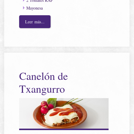
2 Tomates RAF
Mayonesa
Leer más...
Canelón de
Txangurro