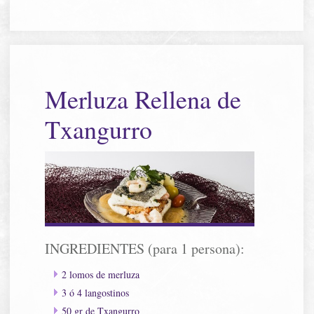
Merluza Rellena de
Txangurro
INGREDIENTES (para 1 persona):
2 lomos de merluza
3 ó 4 langostinos
50 gr de Txangurro